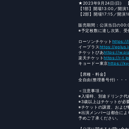
★2023年9月24日(日) 
【1部】開場13:00／開演13
【2部】開場17:15／開演18
販売期間：公演当日の00:
※予定枚数に達し次第、受
ローソンチケット
https:/
イープラス
https://eplus.
チケットぴあ
https://w.pi
楽天チケット
https://r-t.
キョードー東京
https://k
【席種・料金】
全自由(整理番号付)・・・【
＜注意事項＞
※入場時、別途ドリンク代
※3歳以上はチケットが必
※チケットの譲渡、および
※出演メンバーは都合によ
予めご了承ください。
【公演に関するお問い合わせ】キ