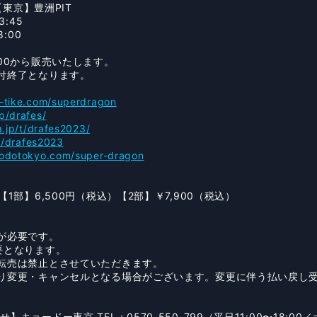
【東京】豊洲PIT
:45
:00
00から販売いたします。
付終了となります。
/l-tike.com/superdragon
jp/drafes/
a.jp/t/drafes2023/
jp/drafes2023
yodotokyo.com/super-dragon
1部】6,500円（税込）【2部】￥7,900（税込）
が必要です。
要となります。
転売は禁止とさせていただきます。
り変更・キャンセルとなる場合がございます。変更に伴う払い戻し
ョードー東京 TEL：0570-550-799（平日11:00〜18:00／土