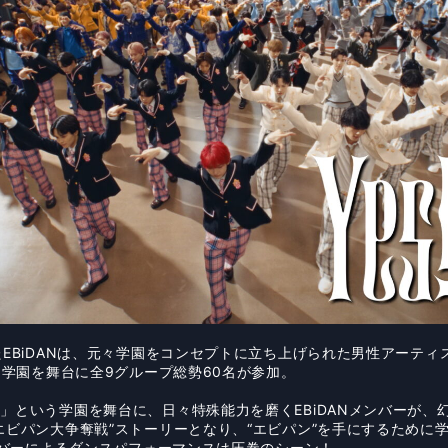
EBiDANは、元々学園をコンセプトに立ち上げられた男性アーティス
る学園を舞台に全9グループ総勢60名が参加。
」という学園を舞台に、日々特殊能力を磨くEBiDANメンバーが、
エビパン大争奪戦”ストーリーとなり、“エビパン”を手にするために
メンバーによるダンスパフォーマンスは圧巻のシーン！