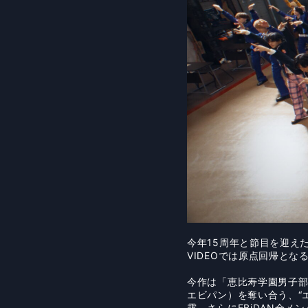
今年15周年と節目を迎えた
VIDEOでは原点回帰とな
今作は「恵比寿学園男子部
エビパン）を奪い合う、“
露、さらにEBiDAN全