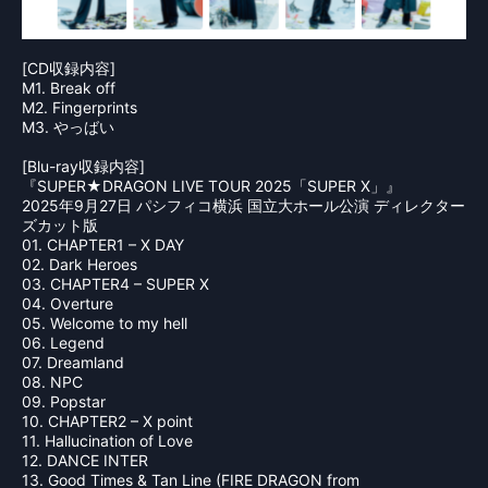
[CD収録内容]
M1. Break off
M2. Fingerprints
M3. やっばい
[Blu-ray収録内容]
『SUPER★DRAGON LIVE TOUR 2025「SUPER X」』
2025年9月27日 パシフィコ横浜 国立大ホール公演 ディレクター
ズカット版
01. CHAPTER1 – X DAY
02. Dark Heroes
03. CHAPTER4 – SUPER X
04. Overture
05. Welcome to my hell
06. Legend
07. Dreamland
08. NPC
09. Popstar
10. CHAPTER2 – X point
11. Hallucination of Love
12. DANCE INTER
13. Good Times & Tan Line (FIRE DRAGON from