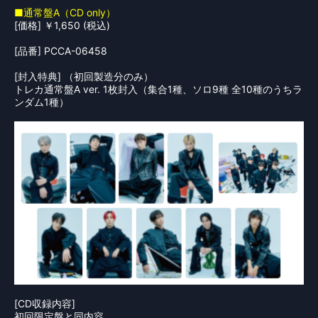
■通常盤A（CD only）
[価格] ￥1,650 (税込)
[品番] PCCA-06458
[封入特典] （初回製造分のみ）
トレカ通常盤A ver. 1枚封入（集合1種、ソロ9種 全10種のうちラ
ンダム1種）
[CD収録内容]
初回限定盤と同内容