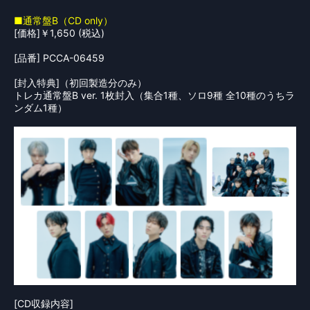
■通常盤B（CD only）
[価格]￥1,650 (税込)
[品番] PCCA-06459
[封入特典]（初回製造分のみ）
トレカ通常盤B ver. 1枚封入（集合1種、ソロ9種 全10種のうちラ
ンダム1種）
[CD収録内容]