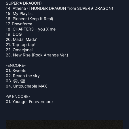
SUPER★DRAGON)
14. Athena (THUNDER DRAGON from SUPER★DRAGON)
15. My Playlist
16. Pioneer (Keep It Real)
17. Downforce
18. CHAPTER3 – you X me
19. DOG
20. Mada’ Mada’
21. Tap tap tap!
22. Omaejanai
23. New Rise (Rock Arrange Ver.)
-ENCORE-
01. Sweets
02. Reach the sky
03. 笑い話
04. Untouchable MAX
-W ENCORE-
01. Younger Forevermore