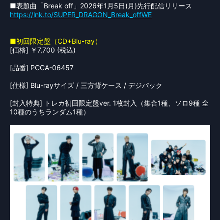
■表題曲「Break off」2026年1月5日(月)先行配信リリース
https://lnk.to/SUPER_DRAGON_Break_offWE
■初回限定盤（CD+Blu-ray）
[価格] ￥7,700 (税込)
[品番] PCCA-06457
[仕様] Blu-rayサイズ / 三方背ケース / デジパック
[封入特典] トレカ初回限定盤ver. 1枚封入（集合1種、ソロ9種 全
10種のうちランダム1種）