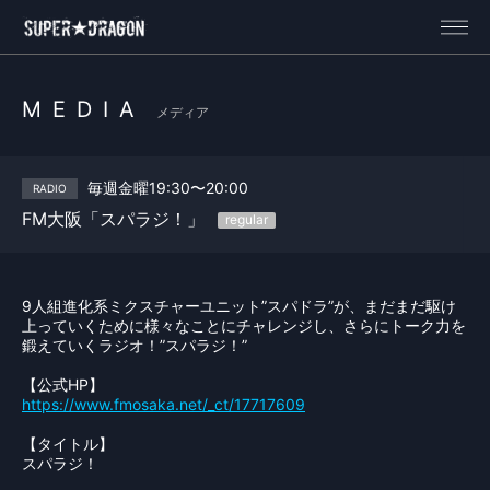
MEDIA
メディア
毎週金曜19:30〜20:00
RADIO
FM大阪「スパラジ！」
9人組進化系ミクスチャーユニット”スパドラ”が、まだまだ駆け
上っていくために様々なことにチャレンジし、さらにトーク力を
鍛えていくラジオ！”スパラジ！”
【公式HP】
https://www.fmosaka.net/_ct/17717609
【タイトル】
スパラジ！