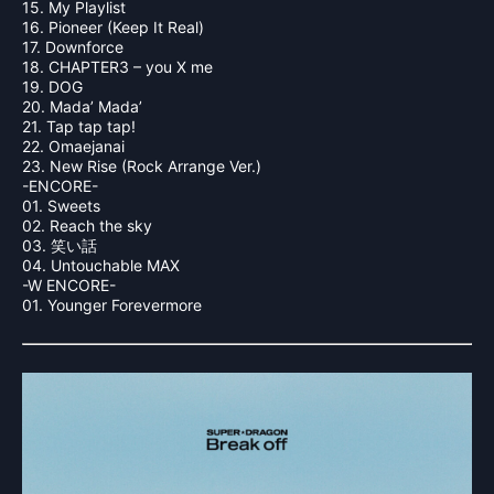
15. My Playlist
16. Pioneer (Keep It Real)
17. Downforce
18. CHAPTER3 – you X me
19. DOG
20. Mada’ Mada’
21. Tap tap tap!
22. Omaejanai
23. New Rise (Rock Arrange Ver.)
-ENCORE-
01. Sweets
02. Reach the sky
03. 笑い話
04. Untouchable MAX
-W ENCORE-
01. Younger Forevermore