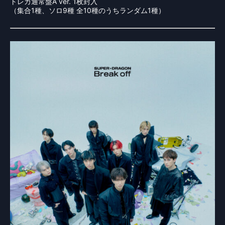
トレカ通常盤A ver. 1枚封入
（集合1種、ソロ9種 全10種のうちランダム1種）