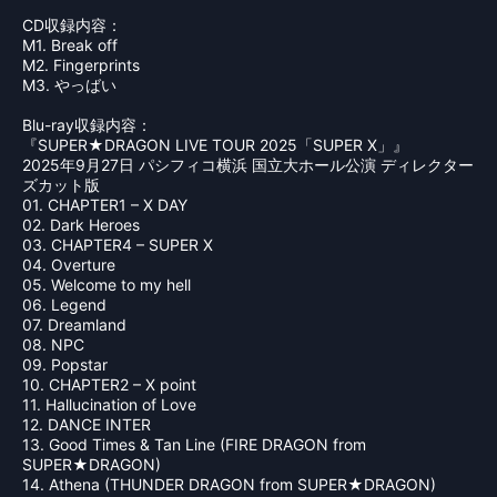
CD収録内容：
M1. Break off
M2. Fingerprints
M3. やっばい
Blu-ray収録内容：
『SUPER★DRAGON LIVE TOUR 2025「SUPER X」』
2025年9月27日 パシフィコ横浜 国立大ホール公演 ディレクター
ズカット版
01. CHAPTER1 – X DAY
02. Dark Heroes
03. CHAPTER4 – SUPER X
04. Overture
05. Welcome to my hell
06. Legend
07. Dreamland
08. NPC
09. Popstar
10. CHAPTER2 – X point
11. Hallucination of Love
12. DANCE INTER
13. Good Times & Tan Line (FIRE DRAGON from
SUPER★DRAGON)
14. Athena (THUNDER DRAGON from SUPER★DRAGON)